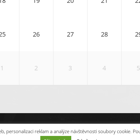
18
19
20
21
2
25
26
27
28
2
1
2
3
4
5
b, personalizaci reklam a analýze návštěvnosti soubory cookie. Po
© 2026
HUGO KOUMES – ÚNIKOVÉ HRY PARDUBIC