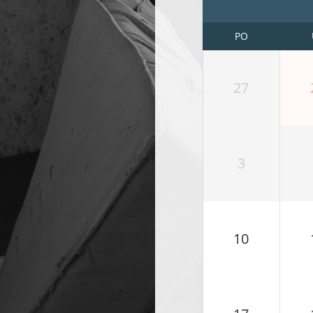
PO
27
3
10