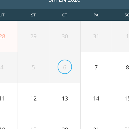
ÚT
ST
ČT
PÁ
S
28
29
30
31
1
4
5
6
7
8
11
12
13
14
1