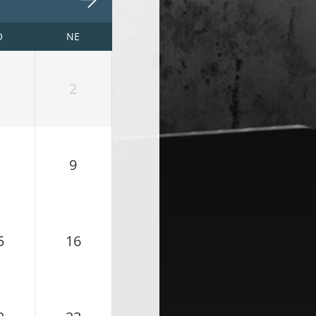
O
NE
2
9
5
16