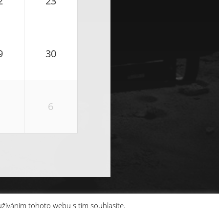
2
23
9
30
6
užíváním tohoto webu s tím souhlasíte.
E