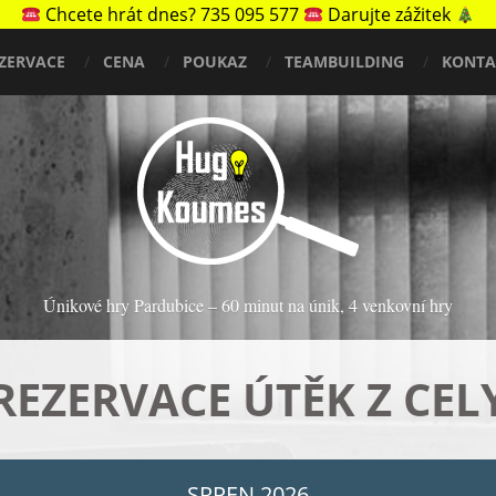
Chcete hrát dnes? 735 095 577
Darujte zážitek
ZERVACE
CENA
POUKAZ
TEAMBUILDING
KONTA
Únikové hry Pardubice – 60 minut na únik, 4 venkovní hry
REZERVACE ÚTĚK Z CEL
SRPEN 2026