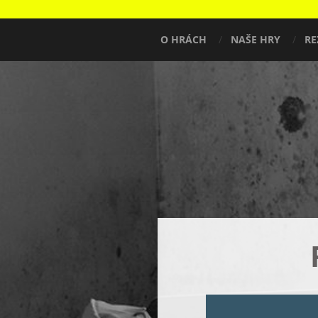
O HRÁCH
NAŠE HRY
RE