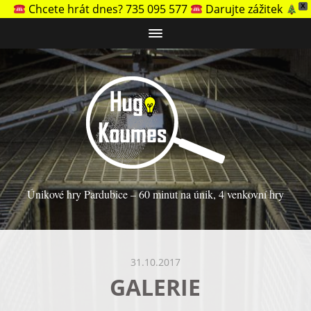
Chcete hrát dnes? 735 095 577
Darujte zážitek
X
Únikové hry Pardubice – 60 minut na únik, 4 venkovní hry
31.10.2017
GALERIE